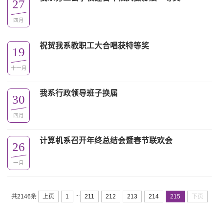
27
四月
祝贺我系教职工大合唱获特等奖
19
十一月
我系行政领导班子换届
30
四月
计算机系召开年终总结会暨春节联欢会
26
一月
...
共2146条
上页
1
211
212
213
214
215
下页