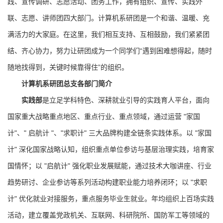
践、宣传调研、志愿活动、团务工作，拥有组织、宣传、实践外
联、志愿、讲师团四大部门。计算机系研团是一个和谐、温暖、充
满活力的大家庭。在这里，我们相互支持、互相鼓励，我们紧紧团
结、齐心协力，努力让研团成为一个同学们“遇到困难想得起，随时
随地找得到，关键时候靠得住”的组织。
计算机系研团总支各部门简介
实践部
是立足学科特色、深耕就业引导的实践育人平台，面向
国家重大战略重点地区、重点行业、重点领域，通过运营 "家国
计"、" 启航计 "、"求职计" 三大品牌构建全链条实践体系。以 "家国
计" 深化国家战略认知，组织重点单位参访与基层治理实践，培育家
国情怀；以 "启航计" 强化职业发展赋能，通过技术大咖讲座、行业
趋势研讨、企业参访等系列活动构建职业能力培养闭环；以 "求职
计" 优化就业对接服务，重点服务毕业生就业。年均组织上百场实践
活动，建立覆盖党政机关、互联网、科研院所、国防军工等领域的