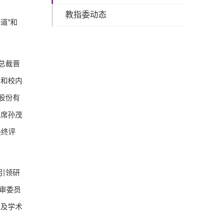
教指委动态
道”和
总裁晋
员和校内
股份有
主席孙茂
最终评
引领研
评审委员
性及学术