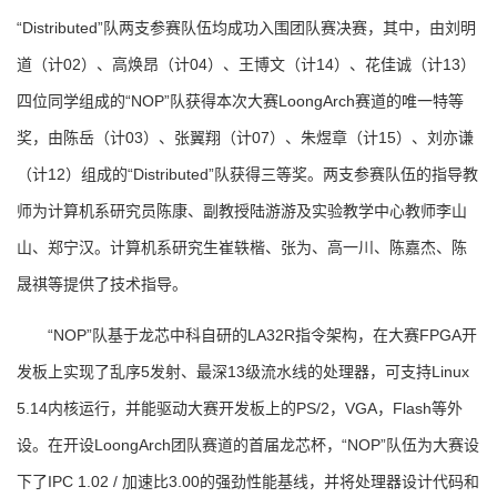
“Distributed”队两支参赛队伍均成功入围团队赛决赛，其中，由刘明
道（计02）、高焕昂（计04）、王博文（计14）、花佳诚（计13）
四位同学组成的“NOP”队获得本次大赛LoongArch赛道的唯一特等
奖，由陈岳（计03）、张翼翔（计07）、朱煜章（计15）、刘亦谦
（计12）组成的“Distributed”队获得三等奖。两支参赛队伍的指导教
师为计算机系研究员陈康、副教授陆游游及实验教学中心教师李山
山、郑宁汉。计算机系研究生崔轶楷、张为、高一川、陈嘉杰、陈
晟祺等提供了技术指导。
“NOP”队基于龙芯中科自研的LA32R指令架构，在大赛FPGA开
发板上实现了乱序5发射、最深13级流水线的处理器，可支持Linux
5.14内核运行，并能驱动大赛开发板上的PS/2，VGA，Flash等外
设。在开设LoongArch团队赛道的首届龙芯杯，“NOP”队伍为大赛设
下了IPC 1.02 / 加速比3.00的强劲性能基线，并将处理器设计代码和