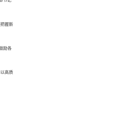
刻把握新
鼓励各
、以高质