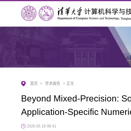
首页
>
学术报告
> 正文
Beyond Mixed-Precision: S
Application-Specific Numer
2026.05.19 08:41