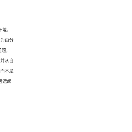
环境，
义为由分
问题，
，并从自
，而不是
远远超