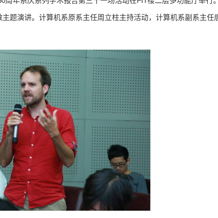
系60周年系庆系列学术报告第三十一场活动在FIT楼二层多功能厅举行
akis)做主题演讲。计算机系原系主任周立柱主持活动，计算机系副系主任