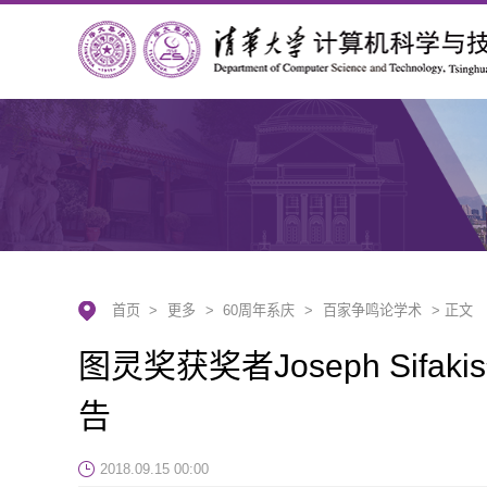
首页
>
更多
>
60周年系庆
>
百家争鸣论学术
> 正文
图灵奖获奖者Joseph Sif
告
2018.09.15 00:00