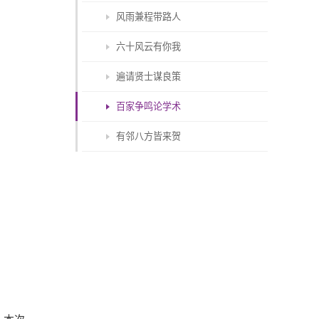
风雨兼程带路人
六十风云有你我
遍请贤士谋良策
百家争鸣论学术
有邻八方皆来贺