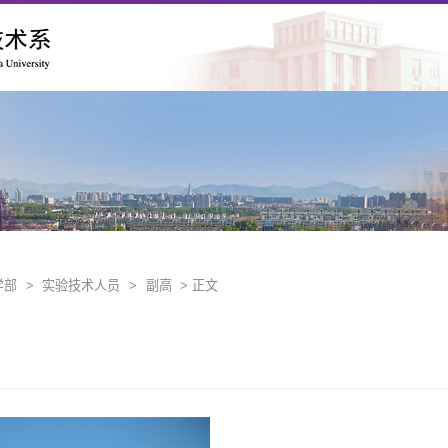
学部
>
实验技术人员
>
副高
> 正文