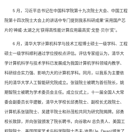
5 月，习近平总书记在中国科学院第十九次院士大会、中国工程
院第十四次院士大会上的讲话中专门提到我系科研成果“采用国产芯
片的‘神威·太湖之光’获得高性能计算应用最高奖‘戈登·贝尔’奖”。
6 月，清华大学计算机科学与技术工程博士硕士一级学科、工程
硕士一级学科顺利通过学位授权点评估。评估专家组认为，清华大
学计算机科学与技术学科已发展成为我国计算机学科领域内教学、
科研综合实力强、影响力大的计算机学科。同月，以我系为主要依
托的清华大学人工智能研究院成立。张钹院士被聘为首任院长，姚
期智院士被聘为学术委员会主任。成立仪式上，十一届全国人大常
委会副委员长华建敏，清华大学校长邱勇院士、副校长尤政院士、
计算机系张钹院士、吴建平院士和孙茂松共同为研究院揭牌。邱勇
校长致辞，并向张钹颁发了院长聘书，向谷歌AI 总负责人、美国工
程院院士、美国国家艺术与科学院院士杰夫·迪恩(Je_Dean)颁发了