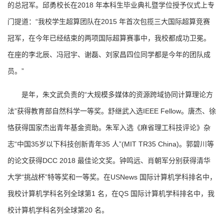
的总冠军。邱勇校长在2018 年本科生毕业典礼暨学位授予仪式上专
门提道：“我校学生超算团队在2015 年首次包揽三大国际超算竞赛
冠军，在今年已经结束的两项国际超算赛事中，我校都成功卫冕。
在座的李北辰、冯冠宇、谢磊、刘家昌四位同学都是今年的团队成
员。”
是年，朱文武负责的“大规模多媒体的资源跨域协同计算理论方
法”获得教育部自然科学一等奖。舒继武入选IEEE Fellow。唐杰、徐
恪获得国家杰出青年基金资助。朱军入选《麻省理工科技评论》杂
志“中国35岁以下科技创新青年35 人”(MIT TR35 China)。郭碧川等
的论文获得DCC 2018 最佳论文奖。钟鸣远、肖朝军分别获得清华
大学“挑战杯”特等奖和一等奖。在USNews 国际计算机学科排名中，
我校计算机学科名列全球第1 名，在QS 国际计算机学科排名中，我
校计算机学科名列全球第20 名。