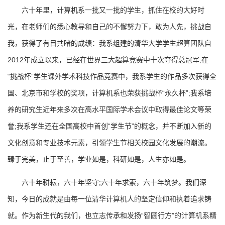
六十年里，计算机系一批又一批的学生，抓住在校的大好时
光，在老师们的悉心教导和自己的不懈努力下，敢为人先，挑战自
我，获得了有目共睹的成绩：我系组建的清华大学学生超算团队自
2012年成立以来，已经在世界三大超算竞赛中十次夺得总冠军;在
“挑战杯”学生课外学术科技作品竞赛中，我系学生的作品多次获得全
国、北京市和学校的奖项，计算机系也荣获挑战杯“永久杯”;我系培
养的研究生近年来多次在高水平国际学术会议中取得最佳论文等荣
誉;我系学生还在全国高校中首创“学生节”的概念，并不断加入新的
文化创意和专业技术元素，引领学生节相关校园文化发展的潮流。
臻于完美，止于至善，学业如是，科研如是，人生亦如是。
六十年耕耘，六十年坚守;六十年求索，六十年筑梦。我们深
知，今日的成就是由每一位清华计算机人的坚定信仰和执着追求铸
就。作为新生代的我们，也立志传承和发扬“智圆行方”的计算机系精