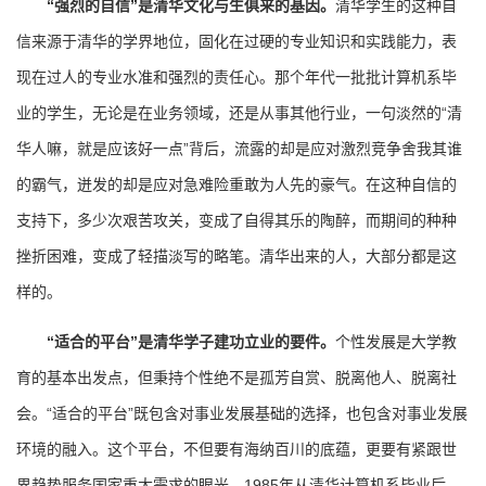
“强烈的自信”是清华文化与生俱来的基因。
清华学生的这种自
信来源于清华的学界地位，固化在过硬的专业知识和实践能力，表
现在过人的专业水准和强烈的责任心。那个年代一批批计算机系毕
业的学生，无论是在业务领域，还是从事其他行业，一句淡然的“清
华人嘛，就是应该好一点”背后，流露的却是应对激烈竞争舍我其谁
的霸气，迸发的却是应对急难险重敢为人先的豪气。在这种自信的
支持下，多少次艰苦攻关，变成了自得其乐的陶醉，而期间的种种
挫折困难，变成了轻描淡写的略笔。清华出来的人，大部分都是这
样的。
“适合的平台”是清华学子建功立业的要件。
个性发展是大学教
育的基本出发点，但秉持个性绝不是孤芳自赏、脱离他人、脱离社
会。“适合的平台”既包含对事业发展基础的选择，也包含对事业发展
环境的融入。这个平台，不但要有海纳百川的底蕴，更要有紧跟世
界趋势服务国家重大需求的眼光。1985年从清华计算机系毕业后，