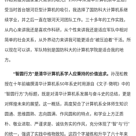
受当时首台银河巨型计算机的吸引，我选择了国防科大计算机系继
续学业，并之后一直在银河天河团队工作。三十多年的工作实践，
从内心来讲我还是喜欢作科研，从个性来讲我还是适应军队中相对
简单的社会关系，从外界动力来讲我可能更适合“被压迫着”干活。所
以现在可以讲，军队特别是国防科大的计算机学院是适合我的地
方。
“智圆行方”是清华计算机系学人应秉持的价值追求。
孙茂松教
授在十年前编撰清华计算机系50年系史时用源自《文子·徵明》中的
“智圆行方”为标题，既是对清华计算机系发展与奋斗史的总结，更是
对辉煌未来的展望。这一概括，高度契合了计算机系全体师生知识
圆通、思维圆熟、志向圆满、作风圆和的特点，和学业上方正质
朴、敬业进取、严谨求是、诚信务实的作风，充分体现了“智”与“行”
的统一，强调了实践中格物致知。这四个字凝练和升华了六十年来