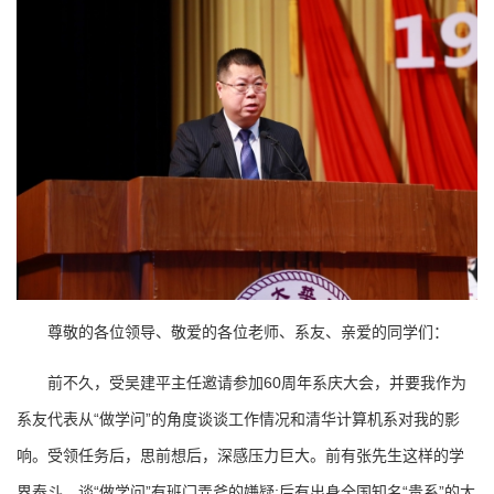
尊敬的各位领导、敬爱的各位老师、系友、亲爱的同学们：
前不久，受吴建平主任邀请参加60周年系庆大会，并要我作为
系友代表从“做学问”的角度谈谈工作情况和清华计算机系对我的影
响。受领任务后，思前想后，深感压力巨大。前有张先生这样的学
界泰斗，谈“做学问”有班门弄斧的嫌疑;后有出身全国知名“贵系”的大