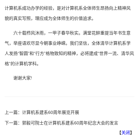
计算机系成功办学的经验，是对计算机系全体师生昂扬向上精神风
貌的真实写照，理应成为全体师生的价值追求。
六十载栉风沐雨，一甲子春华秋实。满堂花醉重提当年书生意
气，举座语欢尽显今朝事业峥嵘。我们坚信，全体清华计算机系学
人发扬“智圆”和“行方”格物致知的精神，必将建成“世界一流、清华风
格”的计算机学科。
谢谢大家!
上一篇：
计算机系建系60周年展览开展
下一篇：
郭毅可院士在计算机系建系60周年纪念大会的发言
【
关闭
】