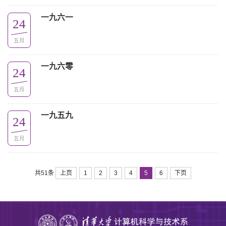
一九六一
24
五月
一九六零
24
五月
一九五九
24
五月
共51条
上页
1
2
3
4
5
6
下页